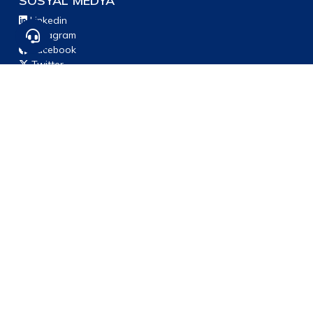
SOSYAL MEDYA
Linkedin
Instagram
Facebook
Twitter
Youtube
+90 216 309 22 22
BİZE ULAŞIN
Ramazanoğlu Mh. Ensar Cd. Erdede San. Sitesi No: 28/2
+90 532 260 73 12
, 34906 Kurtköy, Pendik-İstanbul
+90 216 309 22 22
info@rsakapi.com.tr
info@rsakapi.com.tr
+90 216 377 15 56
+90 532 260 73 12
HARİTA