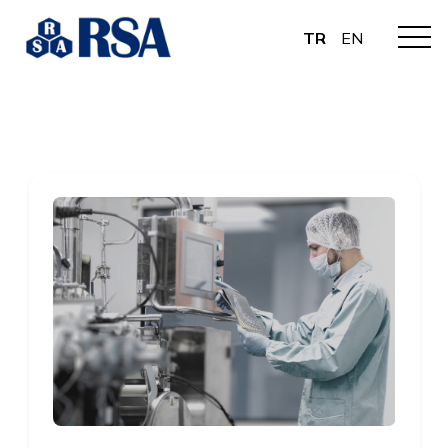
TR
EN
KURUMSAL
ÜRÜNLER
ENDÜSTRİLER
DANIŞMANLIK
İLETİŞİM
TR
EN